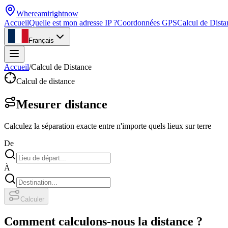
Whereamirightnow
Accueil
Quelle est mon adresse IP ?
Coordonnées GPS
Calcul de Dista
Français
Accueil
/
Calcul de Distance
Calcul de distance
Mesurer distance
Calculez la séparation exacte entre n'importe quels lieux sur terre
De
À
Calculer
Comment calculons-nous la distance ?