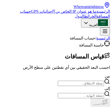
Whereamirightnow
الرئيسية
ما هو عنوان IP الخاص بي؟
إحداثيات GPS
حساب
المسافة
الخرائط
الدول
العربية
الرئيسية
/
حساب المسافة
حاسبة المسافة
قياس المسافات
احسب البعد الحقيقي بين أي نقطتين على سطح الأرض
من
إلى
احسب